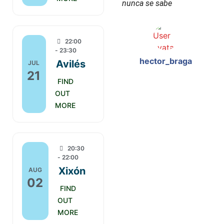
nunca se sabe
22:00
- 23:30
hector_braga
Avilés
JUL
21
FIND
OUT
MORE
20:30
- 22:00
Xixón
AUG
02
FIND
OUT
MORE