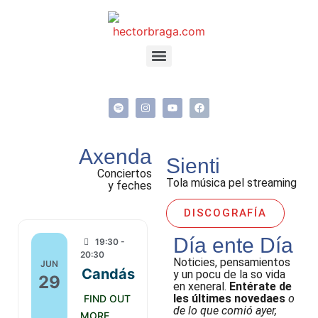
Axenda
Sienti
Conciertos
Tola música pel streaming
y feches
DISCOGRAFÍA
Día ente Día
19:30 -
20:30
Noticies, pensamientos
JUN
Candás
y un pocu de la so vida
29
en xeneral.
Entérate de
les últimes novedaes
o
FIND OUT
de lo que comió ayer,
MORE