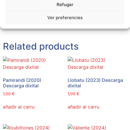
There are no reviews yet.
Refugar
Be the first to review “La nota más alta (2020)
Ver preferencies
Descarga dixital”
You must be
logged in
to post a review.
Related products
Pamirandi (2020)
Llobatu (2023) Descarga
Descarga dixital
dixital
1,00
€
1,00
€
añadir al carru
añadir al carru