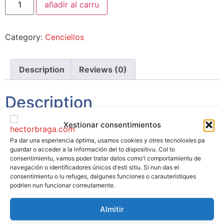
añadir al carru
Category:
Cenciellos
Description
Reviews (0)
Description
Xestionar consentimientos
1 tema
Idioma:
Castellano
Pa dar una esperiencia óptima, usamos cookies y otres tecnoloxíes pa
Duración:
4,06
guardar o acceder a la información del to dispositivu. Col to
consentimientu, vamos poder tratar datos como'l comportamientu de
navegación o identificadores únicos d'esti sitiu. Si nun das el
consentimientu o lu refuges, dalgunes funciones o carauterístiques
podríen nun funcionar correutamente.
Reviews
Almitir